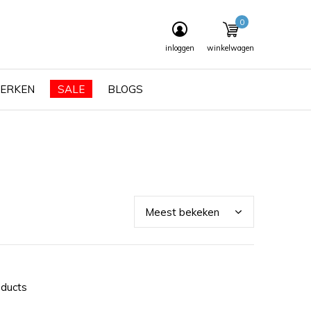
0
inloggen
winkelwagen
ERKEN
SALE
BLOGS
oducts