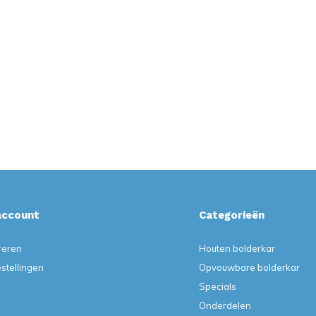
account
Categorieën
reren
Houten bolderkar
estellingen
Opvouwbare bolderkar
Specials
Onderdelen