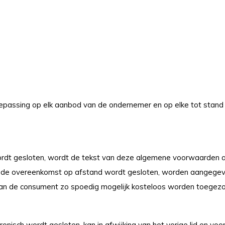
passing op elk aanbod van de ondernemer en op elke tot stand
dt gesloten, wordt de tekst van deze algemene voorwaarden aa
ordat de overeenkomst op afstand wordt gesloten, worden aangeg
 van de consument zo spoedig mogelijk kosteloos worden toegez
onisch wordt gesloten, kan in afwijking van het vorige lid en v