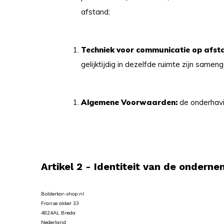
afstand;
Techniek voor communicatie op afst
gelijktijdig in dezelfde ruimte zijn same
Algemene Voorwaarden:
de onderhav
Artikel 2 - Identiteit van de ondern
Bolderkar-shop.nl
Franse akker 33
4824AL Breda
Nederland