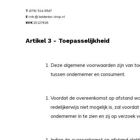
T
(076) 514-5547
E
info @ bolderkar-shop.nl
KVK
20127626
Artikel 3 - Toepasselijkheid
Deze algemene voorwaarden zijn van toe
tussen ondernemer en consument.
Voordat de overeenkomst op afstand wor
redelijkerwijs niet mogelijk is, zal vo
ondernemer in te zien en zij op verzoek
Indien de overeenkomst op afstand elektr